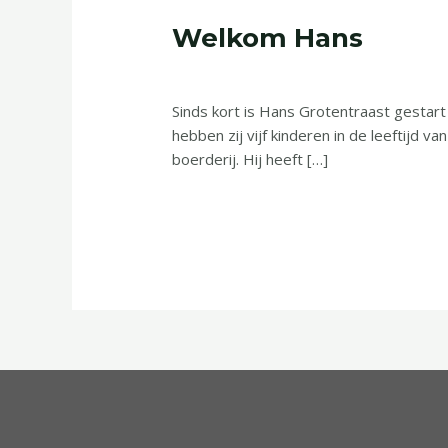
Welkom Hans
Welkom
Hans
Laat een reactie achter
/
Geen categori
Sinds kort is Hans Grotentraast gestart
hebben zij vijf kinderen in de leeftijd van
boerderij. Hij heeft […]
Read More »