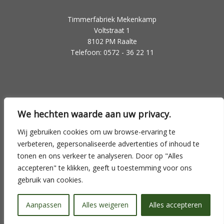
Timmerfabriek Mekenkamp
Voltstraat 1
8102 PM Raalte
Telefoon: 0572 - 36 22 11
We hechten waarde aan uw privacy.
Copyright © 2026 Timmerfabriek Mekenkamp Raalte
Powered by SJ Media Group
Wij gebruiken cookies om uw browse-ervaring te
verbeteren, gepersonaliseerde advertenties of inhoud te
Privacy beleid
tonen en ons verkeer te analyseren. Door op "Alles
accepteren" te klikken, geeft u toestemming voor ons
gebruik van cookies.
Disclaimer
Aanpassen
Alles weigeren
Alles accepteren