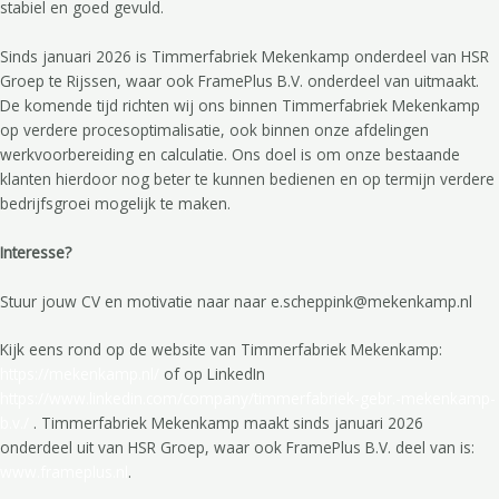
stabiel en goed gevuld.
Sinds januari 2026 is Timmerfabriek Mekenkamp onderdeel van HSR
Groep te Rijssen, waar ook FramePlus B.V. onderdeel van uitmaakt.
De komende tijd richten wij ons binnen Timmerfabriek Mekenkamp
op verdere procesoptimalisatie, ook binnen onze afdelingen
werkvoorbereiding en calculatie. Ons doel is om onze bestaande
klanten hierdoor nog beter te kunnen bedienen en op termijn verdere
bedrijfsgroei mogelijk te maken.
Interesse?
Stuur jouw CV en motivatie naar naar e.scheppink@mekenkamp.nl
Kijk eens rond op de website van Timmerfabriek Mekenkamp:
https://mekenkamp.nl/
of op LinkedIn
https://www.linkedin.com/company/timmerfabriek-gebr.-mekenkamp-
b.v./
. Timmerfabriek Mekenkamp maakt sinds januari 2026
onderdeel uit van HSR Groep, waar ook FramePlus B.V. deel van is:
www.frameplus.nl
.